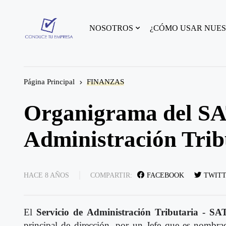
NOSOTROS
¿CÓMO USAR NUES
Página Principal
FINANZAS
Organigrama del SAT
Administración Trib
HACE 8 AÑOS
COMPARTIR:
FACEBOOK
TWIT
El
Servicio de Administración Tributaria - SA
principal de dirección, por un Jefe que es nombra