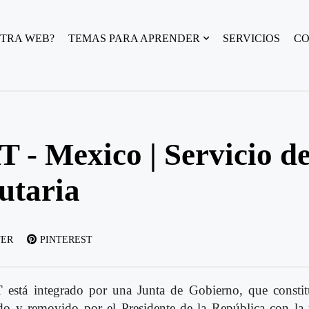
TRA WEB?
TEMAS PARA APRENDER
SERVICIOS
C
 - Mexico | Servicio d
utaria
TER
PINTEREST
T
está integrado por una Junta de Gobierno, que consti
do y removido por el Presidente de la República con la r