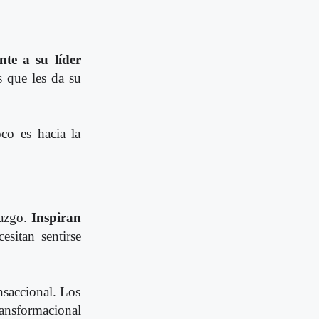
te a su líder
s que les da su
oco es hacia la
razgo.
Inspiran
esitan sentirse
nsaccional. Los
ransformacional