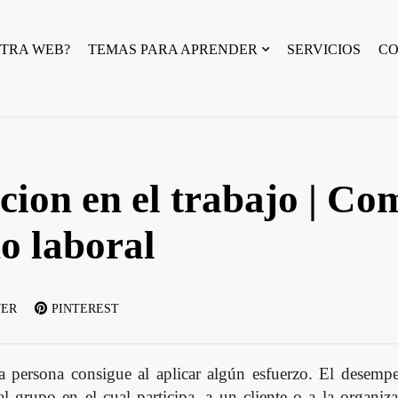
TRA WEB?
TEMAS PARA APRENDER
SERVICIOS
C
cion en el trabajo | Co
o laboral
TER
PINTEREST
a persona consigue al aplicar algún esfuerzo. El desemp
al grupo en el cual participa, a un cliente o a la organiz