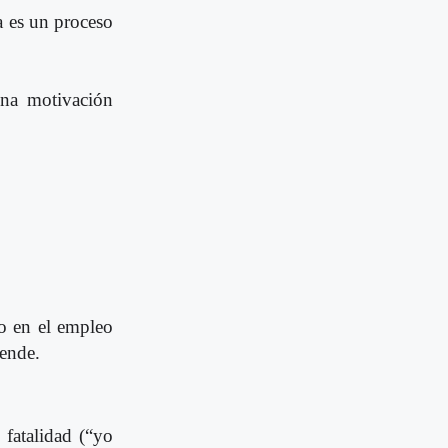
a es un proceso
una motivación
o en el empleo
iende.
 fatalidad (“yo