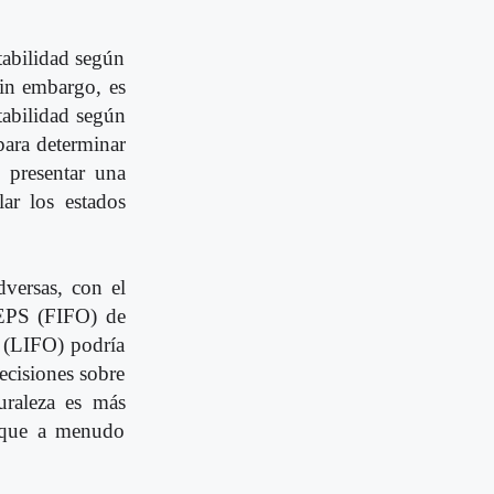
ntabilidad según
Sin embargo, es
tabilidad según
para determinar
e presentar una
ar los estados
versas, con el
 PEPS (FIFO) de
S (LIFO) podría
ecisiones sobre
turaleza es más
s que a menudo