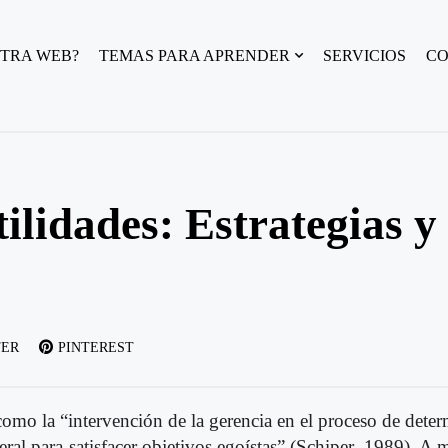
TRA WEB?
TEMAS PARA APRENDER
SERVICIOS
C
ilidades: Estrategias y
TER
PINTEREST
 como la “intervención de la gerencia en el proceso de deter
ral para satisfacer objetivos egoístas” (Schiper, 1989). A