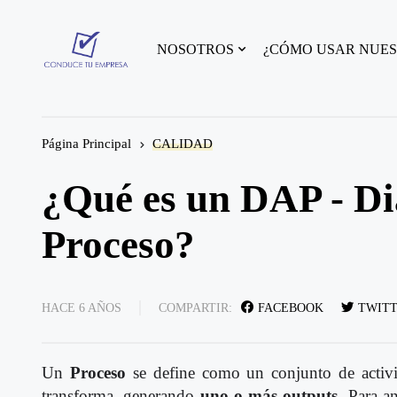
NOSOTROS
¿CÓMO USAR NUES
Página Principal
CALIDAD
¿Qué es un DAP - Di
Proceso?
HACE 6 AÑOS
COMPARTIR:
FACEBOOK
TWIT
Un
Proceso
se define como un conjunto de activ
transforma, generando
uno o más outputs
. Para a